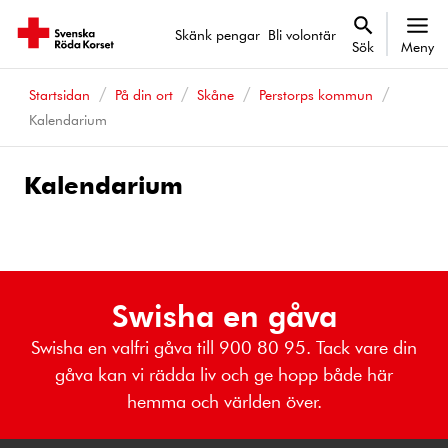
Skänk pengar
Bli volontär
Sök
Meny
Startsidan
På din ort
Skåne
Perstorps kommun
Kalendarium
Kalendarium
Kalenderhändelser
Swisha en gåva
Swisha en valfri gåva till 900 80 95. Tack vare din
gåva kan vi rädda liv och ge hopp både här
hemma och världen över.