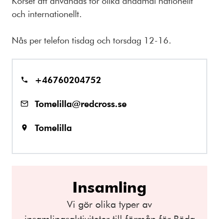
Korset att användas för olika ändamål nationellt
och internationellt.
Nås per telefon tisdag och torsdag 12-16.
+46760204752
Tomelilla@redcross.se
Tomelilla
Insamling
Vi gör olika typer av
insamlingsaktiviteter till förmån för Röda