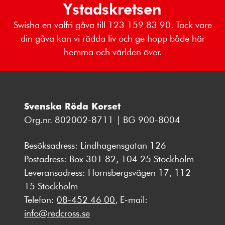
Ystadskretsen
Swisha en valfri gåva till 123 159 83 90. Tack vare
din gåva kan vi rädda liv och ge hopp både här
hemma och världen över.
Svenska Röda Korset
Org.nr. 802002-8711 | BG 900-8004
Besöksadress: Lindhagensgatan 126
Postadress: Box 301 82, 104 25 Stockholm
Leveransadress: Hornsbergsvägen 17, 112
15 Stockholm
Telefon:
08-452 46 00
, E-mail:
info@redcross.se