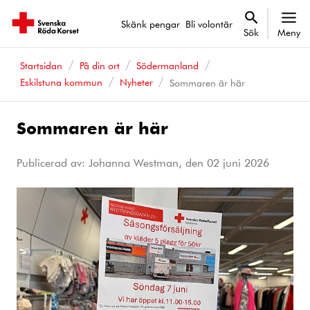
Skänk pengar
Bli volontär
Sök
Meny
Startsidan
På din ort
Södermanland
Eskilstuna kommun
Nyheter
Sommaren är här
Sommaren är här
Publicerad av: Johanna Westman, den
02 juni 2026