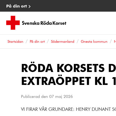
På din ort
Startsidan
På din ort
Södermanland
Gnesta kommun
N
RÖDA KORSETS D
EXTRAÖPPET KL 
Publicerad den
07 maj 2026
VI FIRAR VÅR GRUNDARE: HENRY DUNANT S