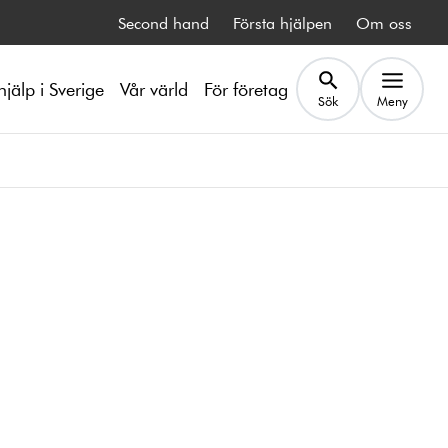
Second hand
Första hjälpen
Om oss
hjälp i Sverige
Vår värld
För företag
Sök
Meny