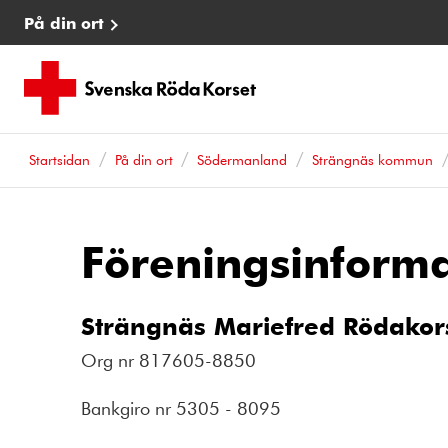
På din ort
Startsidan
På din ort
Södermanland
Strängnäs kommun
Föreningsinforma
Strängnäs Mariefred Rödakor
Org nr 817605-8850
Bankgiro nr 5305 - 8095