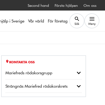
Second hand
Första hjälpen
Om oss
hjälp i Sverige
Vår värld
För företag
Sök
Meny
KONTAKTA OSS
Mariefreds rödakorsgrupp
Strängnäs Mariefred rödakorskrets