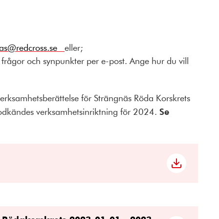
nas@redcross.se
eller;
ågor och synpunkter per e-post. Ange hur du vill
.
erksamhetsberättelse för Strängnäs Röda Korskrets
odkändes verksamhetsinriktning för 2024.
Se