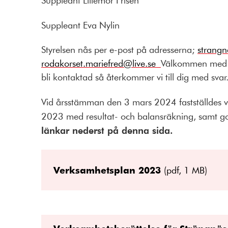
Suppleant Lillemor Frisén
Suppleant Eva Nylin
Styrelsen nås per e-post på adresserna;
strang
rodakorset.mariefred@live.se
Välkommen med fr
bli kontaktad så återkommer vi till dig med svar
Vid årsstämman den 3 mars 2024 fastställdes v
2023 med resultat- och balansräkning, samt g
länkar nederst på denna sida.
Verksamhetsplan 2023
(pdf, 1 MB)