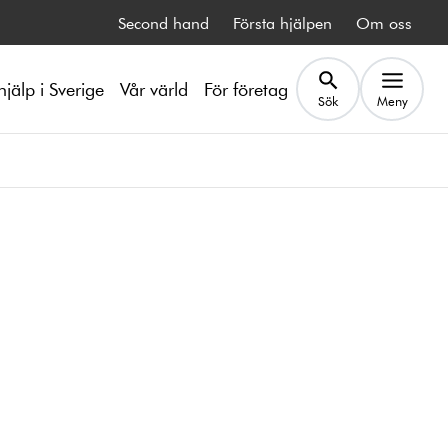
Second hand
Första hjälpen
Om oss
hjälp i Sverige
Vår värld
För företag
Sök
Meny