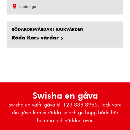
Huddinge
RÖDAKORSVÄRDAR I SJUKVÅRDEN
Röda Kors värdar
Swisha en gåva
Swisha en valfri gåva till 123 338 3965. Tack vare
din gåva kan vi rädda liv och ge hopp både här
hemma och världen över.