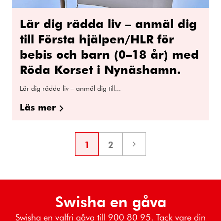
Lär dig rädda liv – anmäl dig
till Första hjälpen/HLR för
bebis och barn (0–18 år) med
Röda Korset i Nynäshamn.
Lär dig rädda liv – anmäl dig till...
Läs mer
1
2
Sida
Sida
Nästa
sida
Swisha en gåva
Swisha en valfri gåva till 900 80 95. Tack vare din