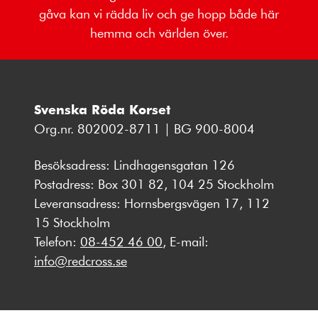
gåva kan vi rädda liv och ge hopp både här
hemma och världen över.
Svenska Röda Korset
Org.nr. 802002-8711 | BG 900-8004
Besöksadress: Lindhagensgatan 126
Postadress: Box 301 82, 104 25 Stockholm
Leveransadress: Hornsbergsvägen 17, 112
15 Stockholm
Telefon:
08-452 46 00
, E-mail:
info@redcross.se