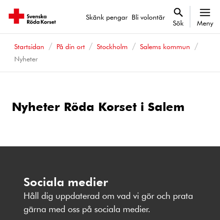
Skänk pengar
Bli volontär
Sök
Meny
Startsidan
På din ort
Stockholm
Salems kommun
Nyheter
Nyheter Röda Korset i Salem
Sociala medier
Håll dig uppdaterad om vad vi gör och prata
gärna med oss på sociala medier.