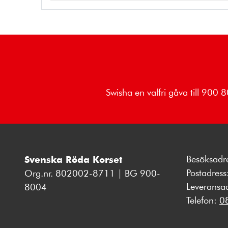
Swisha en valfri gåva till 900
Besöksadr
Svenska Röda Korset
Postadres
Org.nr. 802002-8711 | BG 900-
Leveransa
8004
Telefon:
0