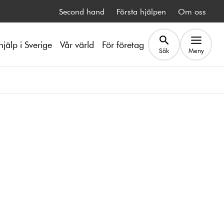
Second hand
Första hjälpen
Om oss
hjälp i Sverige
Vår värld
För företag
Sök
Meny