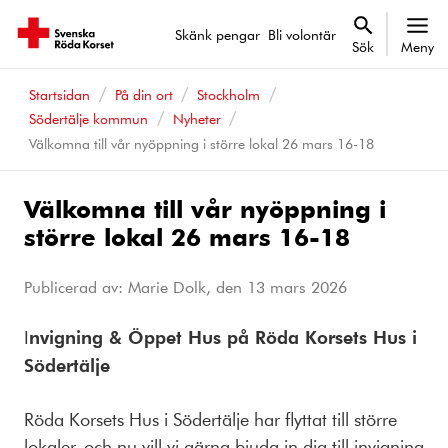
Skänk pengar
Bli volontär
Sök
Meny
Startsidan
På din ort
Stockholm
Södertälje kommun
Nyheter
Välkomna till vår nyöppning i större lokal 26 mars 16-18
Välkomna till vår nyöppning i
större lokal 26 mars 16-18
Publicerad av: Marie Dolk, den
13 mars 2026
I
nvigning & Öppet Hus på Röda Korsets Hus i
Södertälje
Röda Korsets Hus i Södertälje har flyttat till större
lokaler, och nu vill vi gärna bjuda in dig till invigning