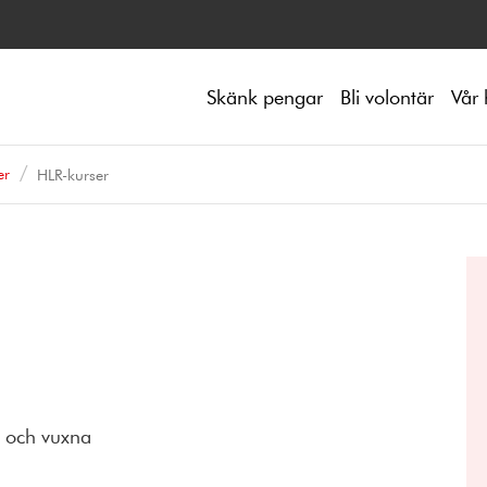
Skänk pengar
Bli volontär
Vår 
er
HLR-kurser
n och vuxna