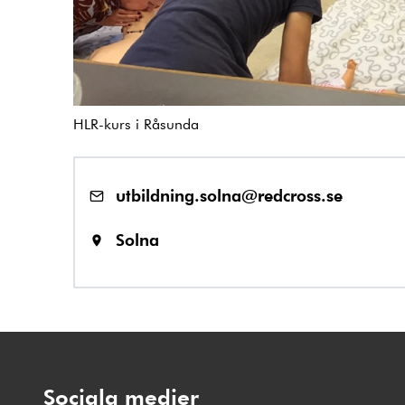
HLR-kurs i Råsunda
utbildning.solna@redcross.se
Solna
Sociala medier