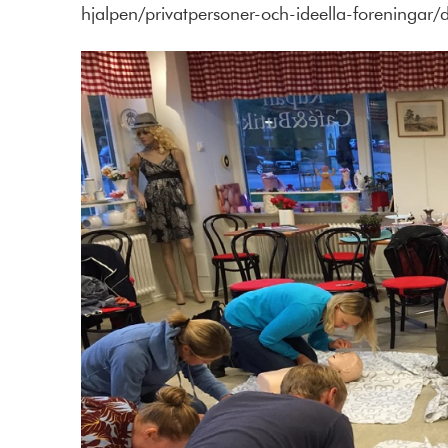
hjalpen/privatpersoner-och-ideella-foreningar/di