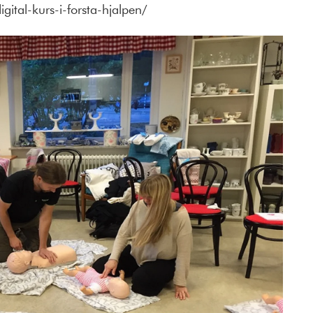
gital-kurs-i-forsta-hjalpen/