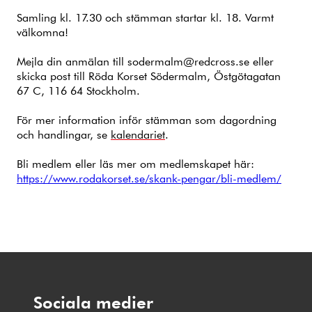
Samling kl. 17.30 och stämman startar kl. 18. Varmt
välkomna!
Mejla din anmälan till sodermalm@redcross.se eller
skicka post till Röda Korset Södermalm, Östgötagatan
67 C, 116 64 Stockholm.
För mer information inför stämman som dagordning
och handlingar, se
kalendariet
.
Bli medlem eller läs mer om medlemskapet här:
https://www.rodakorset.se/skank-pengar/bli-medlem/
Sociala medier