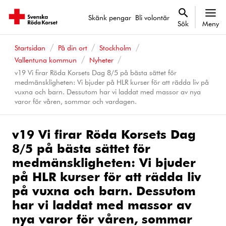
Skänk pengar
Bli volontär
Sök
Meny
Startsidan
På din ort
Stockholm
Vallentuna kommun
Nyheter
v19 Vi firar Röda Korsets Dag 8/5 på bästa sättet för
medmänskligheten: Vi bjuder på HLR kurser för att rädda liv på
vuxna och barn. Dessutom har vi laddat med massor av nya
varor för våren, sommar och vardagen.
v19 Vi firar Röda Korsets Dag
8/5 på bästa sättet för
medmänskligheten: Vi bjuder
på HLR kurser för att rädda liv
på vuxna och barn. Dessutom
har vi laddat med massor av
nya varor för våren, sommar