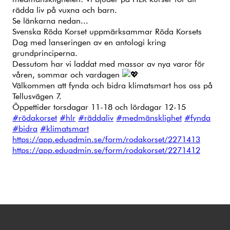
rädda liv på vuxna och barn.
Se länkarna nedan...
Svenska Röda Korset uppmärksammar Röda Korsets
Dag med lanseringen av en antologi kring
grundprinciperna.
Dessutom har vi laddat med massor av nya varor för
våren, sommar och vardagen
Välkommen att fynda och bidra klimatsmart hos oss på
Tellusvägen 7.
Öppettider torsdagar 11-18 och lördagar 12-15
#rödakorset
#hlr
#räddaliv
#medmänsklighet
#fynda
#bidra
#klimatsmart
https://app.eduadmin.se/form/rodakorset/2271413
https://app.eduadmin.se/form/rodakorset/2271412