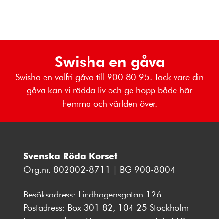
Swisha en gåva
Swisha en valfri gåva till 900 80 95. Tack vare din
gåva kan vi rädda liv och ge hopp både här
hemma och världen över.
Svenska Röda Korset
Org.nr. 802002-8711 | BG 900-8004
Besöksadress: Lindhagensgatan 126
Postadress: Box 301 82, 104 25 Stockholm