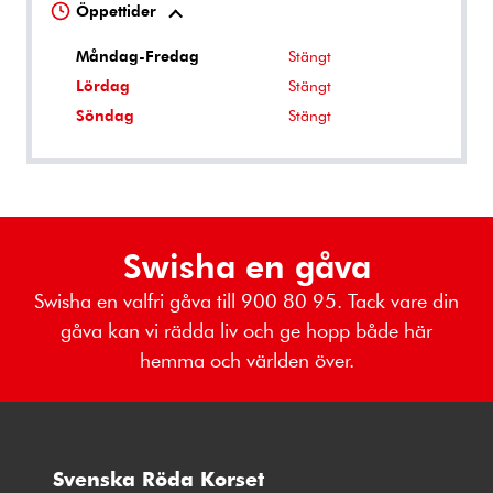
Öppettider
Måndag-Fredag
Stängt
Lördag
Stängt
Söndag
Stängt
Swisha en gåva
Swisha en valfri gåva till 900 80 95. Tack vare din
gåva kan vi rädda liv och ge hopp både här
hemma och världen över.
Svenska Röda Korset