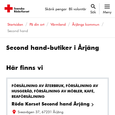
Skänk pengar
Bli volontär
Sök
Meny
Startsidan
På din ort
Värmland
Årjängs kommun
Second hand
Second hand-butiker i Årjäng
Här finns vi
FÖRSÄLJNING AV ÅTERBRUK, FÖRSÄLJNING AV
HUSGERÅD, FÖRSÄLJNING AV MÖBLER, KAFÉ,
REAFÖRSÄLJNING
Röda Korset Second hand Årjäng
Sveavägen 37, 67231 Årjäng