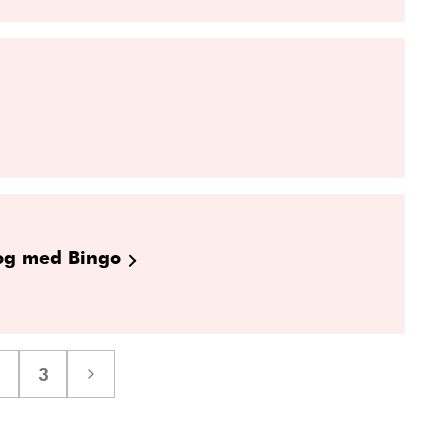
kog med Bingo
2
3
Sida
Sida
Nästa
sida