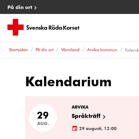
På din ort
Startsidan
På din ort
Värmland
Arvika kommun
Kalend
Kalendarium
Kalenderhändelser
ARVIKA
29
Språkträff
AUG.
29 augusti, 12:00