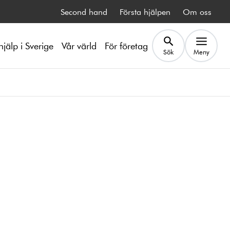
Second hand
Första hjälpen
Om oss
hjälp i Sverige
Vår värld
För företag
Sök
Meny