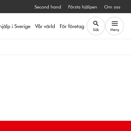
Second hand
Första hjälpen
Om oss
hjälp i Sverige
Vår värld
För företag
Sök
Meny