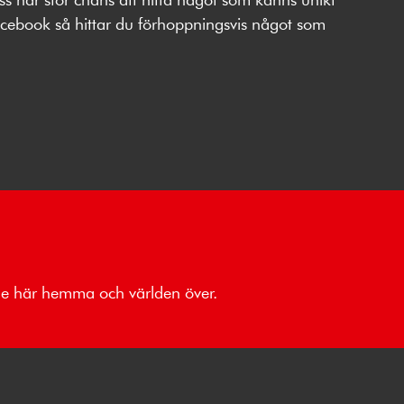
 Facebook så hittar du förhoppningsvis något som
åde här hemma och världen över.