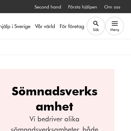
Second hand
Första hjälpen
Om oss
hjälp i Sverige
Vår värld
För företag
Sök
Meny
Sömnadsverks
amhet
Vi bedriver olika
sömnadsverksamheter, både