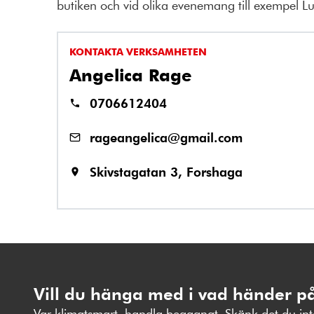
butiken och vid olika evenemang till exempel L
KONTAKTA VERKSAMHETEN
Angelica Rage
0706612404
rageangelica@gmail.com
Skivstagatan 3, Forshaga
Vill du hänga med i vad händer p
Var klimatsmart, handla begagnat. Skänk det du inte