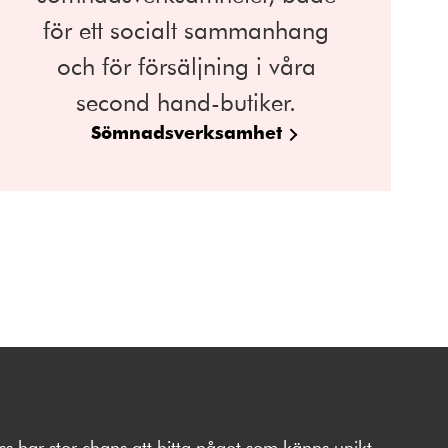
för ett socialt sammanhang
och för försäljning i våra
second hand-butiker.
Sömnadsverksamhet
s har stor chans att hitta något som känns unikt