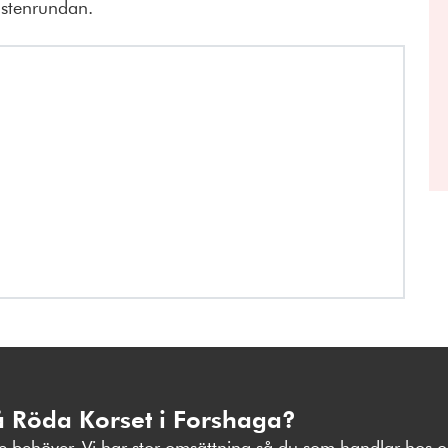
ustenrundan.
å Röda Korset i Forshaga?
 behöver. Vi har stor omsättning så du som handlar hos os