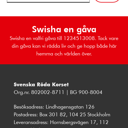
Swisha en gåva
Swisha en valfri gåva till 1234513008. Tack vare
din gåva kan vi rädda liv och ge hopp både här
hemma och världen över.
Svenska Röda Korset
Org.nr. 802002-8711 | BG 900-8004
Besöksadress: Lindhagensgatan 126
Postadress: Box 301 82, 104 25 Stockholm
Leveransadress: Hornsbergsvägen 17, 112