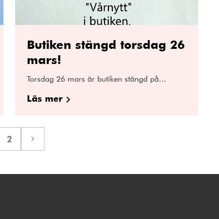
Butiken stängd torsdag 26
mars!
Torsdag 26 mars är butiken stängd på...
Läs mer
2
a
Sida
Nästa
sida