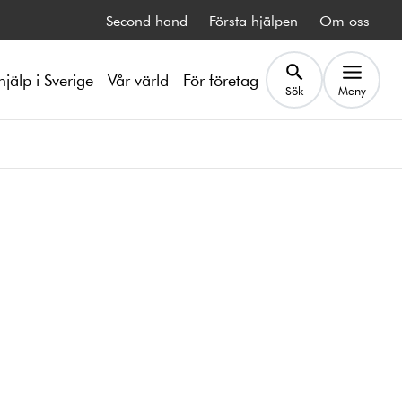
Second hand
Första hjälpen
Om oss
hjälp i Sverige
Vår värld
För företag
Sök
Meny