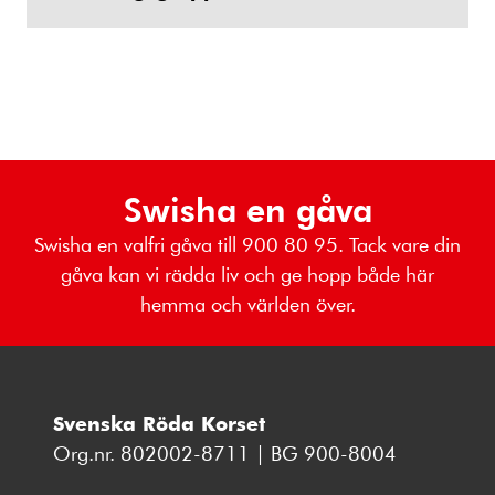
Swisha en gåva
Swisha en valfri gåva till 900 80 95. Tack vare din
gåva kan vi rädda liv och ge hopp både här
hemma och världen över.
Svenska Röda Korset
Org.nr. 802002-8711 | BG 900-8004