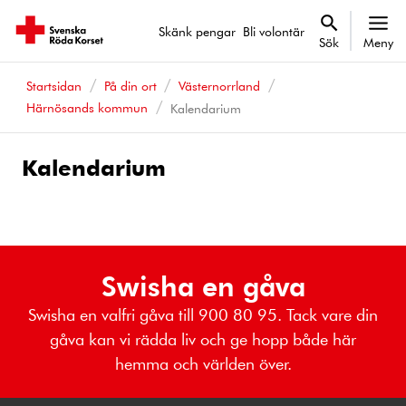
Skänk pengar
Bli volontär
Sök
Meny
Startsidan
På din ort
Västernorrland
Härnösands kommun
Kalendarium
Kalendarium
Kalenderhändelser
Swisha en gåva
Swisha en valfri gåva till 900 80 95. Tack vare din
gåva kan vi rädda liv och ge hopp både här
hemma och världen över.