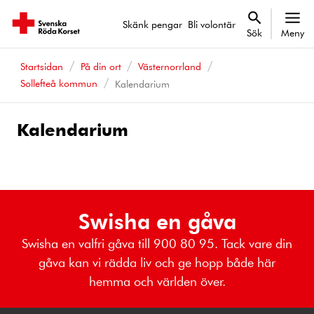
Skänk pengar
Bli volontär
Sök
Meny
Startsidan
På din ort
Västernorrland
Sollefteå kommun
Kalendarium
Kalendarium
Kalenderhändelser
Swisha en gåva
Swisha en valfri gåva till 900 80 95. Tack vare din
gåva kan vi rädda liv och ge hopp både här
hemma och världen över.