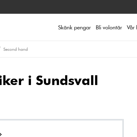
Skänk pengar
Bli volontär
Vår 
Second hand
ker i Sundsvall