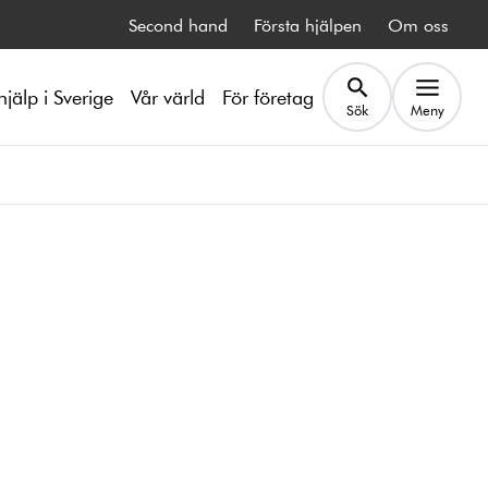
Second hand
Första hjälpen
Om oss
hjälp i Sverige
Vår värld
För företag
Sök
Meny