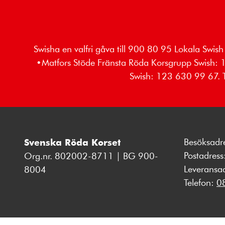
Swisha en valfri gåva till 900 80 95 Lokala S
•Matfors Stöde Fränsta Röda Korsgrupp Swish:
Swish: 123 630 99 67. T
Besöksadr
Svenska Röda Korset
Postadres
Org.nr. 802002-8711 | BG 900-
Leveransa
8004
Telefon:
0