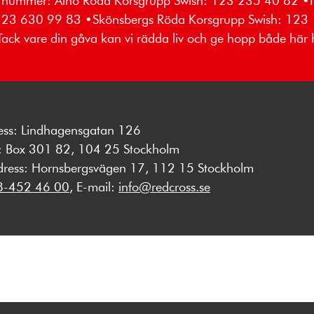
wish nummer: Alnö Röda Korsgrupp Swish: 123 235 40 82
 123 630 99 83 •Skönsbergs Röda Korsgrupp Swish: 123
ack vare din gåva kan vi rädda liv och ge hopp både här
ess: Lindhagensgatan 126
s: Box 301 82, 104 25 Stockholm
dress: Hornsbergsvägen 17, 112 15 Stockholm
8-452 46 00
, E-mail:
info@redcross.se