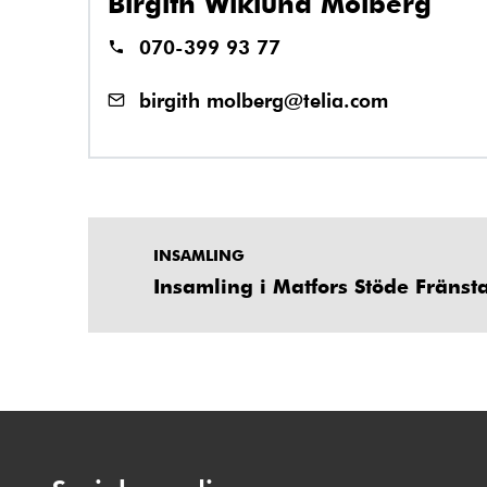
Birgith Wiklund Molberg
070-399 93 77
birgith molberg@telia.com
INSAMLING
Insamling i Matfors Stöde Fränst