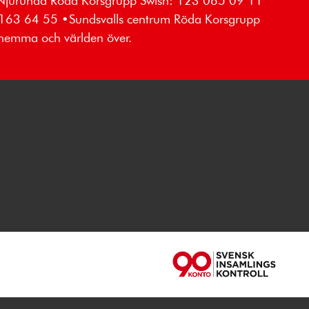
 •Njurunda Röda Korsgrupp Swish: 123 065 09 11
 163 64 55 •Sundsvalls centrum Röda Korsgrupp
 hemma och världen över.