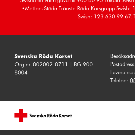
Swisha en valfri gåva till 900 80 95 Lokala S
•Matfors Stöde Fränsta Röda Korsgrupp Swish:
Swish: 123 630 99 67. T
Besöksadr
Svenska Röda Korset
Postadres
Org.nr. 802002-8711 | BG 900-
Leveransa
8004
Telefon:
0