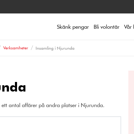
Skänk pengar
Bli volontär
Vår 
Verksamheter
Insamling i Njurunda
unda
tt antal affärer på andra platser i Njurunda.