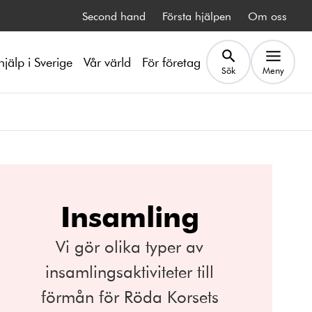
Second hand
Första hjälpen
Om oss
hjälp i Sverige
Vår värld
För företag
Sök
Meny
Insamling
Vi gör olika typer av
insamlingsaktiviteter till
förmån för Röda Korsets