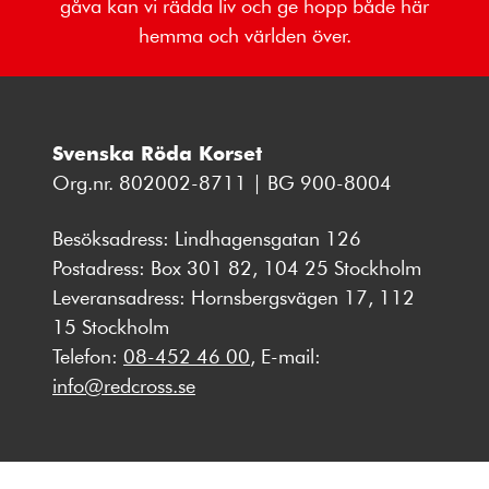
gåva kan vi rädda liv och ge hopp både här
hemma och världen över.
Svenska Röda Korset
Org.nr. 802002-8711 | BG 900-8004
Besöksadress: Lindhagensgatan 126
Postadress: Box 301 82, 104 25 Stockholm
Leveransadress: Hornsbergsvägen 17, 112
15 Stockholm
Telefon:
08-452 46 00
, E-mail:
info@redcross.se