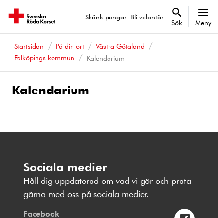
Skänk pengar
Bli volontär
Sök
Meny
Startsidan
På din ort
Västra Götaland
Falköpings kommun
Kalendarium
Kalendarium
Kalenderhändelser
Sociala medier
Håll dig uppdaterad om vad vi gör och prata
gärna med oss på sociala medier.
Facebook