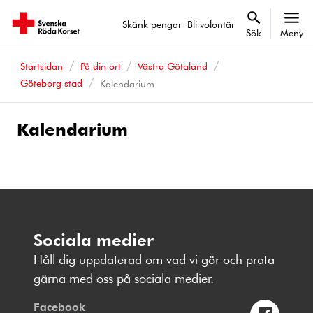
Skänk pengar
Bli volontär
Sök
Meny
Startsidan
På din ort
Västra Götaland
Göteborg stad
Kalendarium
Kalendarium
Kalenderhändelser
Sociala medier
Håll dig uppdaterad om vad vi gör och prata
gärna med oss på sociala medier.
Facebook