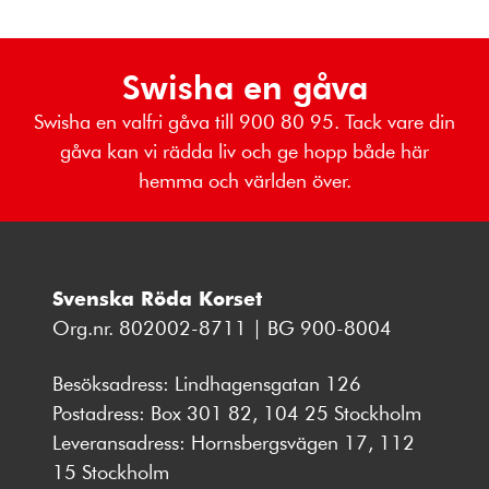
Swisha en gåva
Swisha en valfri gåva till 900 80 95. Tack vare din
gåva kan vi rädda liv och ge hopp både här
hemma och världen över.
Svenska Röda Korset
Org.nr. 802002-8711 | BG 900-8004
Besöksadress: Lindhagensgatan 126
Postadress: Box 301 82, 104 25 Stockholm
Leveransadress: Hornsbergsvägen 17, 112
15 Stockholm