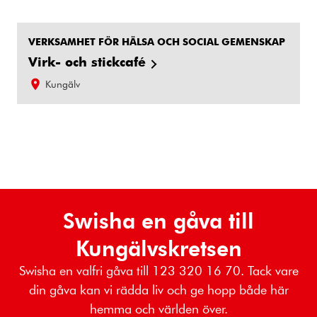
VERKSAMHET FÖR HÄLSA OCH SOCIAL GEMENSKAP
Virk- och stickcafé
Kungälv
Swisha en gåva till
Kungälvskretsen
Swisha en valfri gåva till 123 320 16 70. Tack vare
din gåva kan vi rädda liv och ge hopp både här
hemma och världen över.