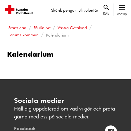
Skänk pengar
Bli volontär
Sök
Meny
Startsidan
På din ort
Västra Götaland
Lerums kommun
Kalendarium
Kalendarium
Kalenderhändelser
Sociala medier
Håll dig uppdaterad om vad vi gör och prata
gärna med oss på sociala medier.
Facebook