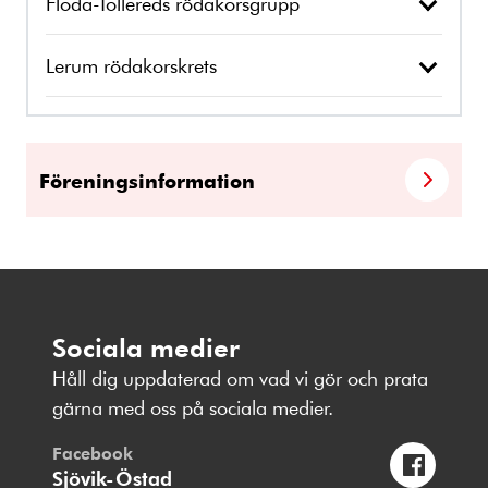
Floda-Tollereds rödakorsgrupp
Lerum rödakorskrets
Föreningsinformation
Sociala medier
Håll dig uppdaterad om vad vi gör och prata
gärna med oss på sociala medier.
Facebook
Sjövik-Östad