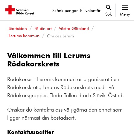
Skänk pengar
Bli volontär
Sök
Meny
Startsidan
På din ort
Västra Götaland
Lerums kommun
Om oss Lerum
Välkommen till Lerums
Rödakorskrets
Rödakorset i Lerums kommun är organiserat i en
Rödakorskrets, Lerums Rödakorskrets med två
Rödakorsgrupper, Floda-Tollered och Sjövik-Östad.
Önskar du kontakta oss välj gärna den enhet som
ligger närmast din bostadsort.
Kontaktuppgifter