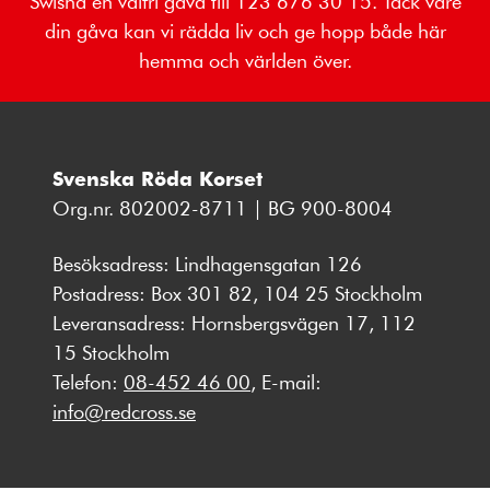
Swisha en valfri gåva till 123 676 30 15. Tack vare
din gåva kan vi rädda liv och ge hopp både här
hemma och världen över.
Svenska Röda Korset
Org.nr. 802002-8711 | BG 900-8004
Besöksadress: Lindhagensgatan 126
Postadress: Box 301 82, 104 25 Stockholm
Leveransadress: Hornsbergsvägen 17, 112
15 Stockholm
Telefon:
08-452 46 00
, E-mail:
info@redcross.se