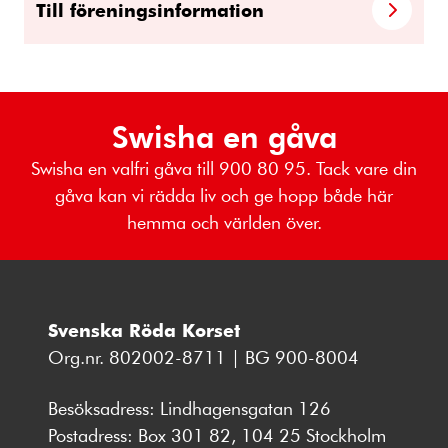
Till föreningsinformation
Swisha en gåva
Swisha en valfri gåva till 900 80 95. Tack vare din
gåva kan vi rädda liv och ge hopp både här
hemma och världen över.
Svenska Röda Korset
Org.nr. 802002-8711 | BG 900-8004
Besöksadress: Lindhagensgatan 126
Postadress: Box 301 82, 104 25 Stockholm