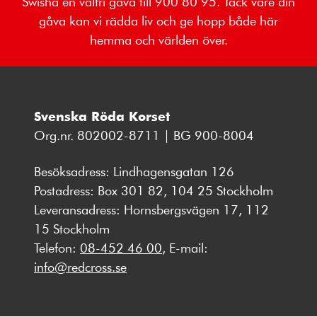
Swisha en valfri gåva till 900 80 95. Tack vare din
gåva kan vi rädda liv och ge hopp både här
hemma och världen över.
Svenska Röda Korset
Org.nr. 802002-8711 | BG 900-8004
Besöksadress: Lindhagensgatan 126
Postadress: Box 301 82, 104 25 Stockholm
Leveransadress: Hornsbergsvägen 17, 112
15 Stockholm
Telefon:
08-452 46 00
, E-mail:
info@redcross.se