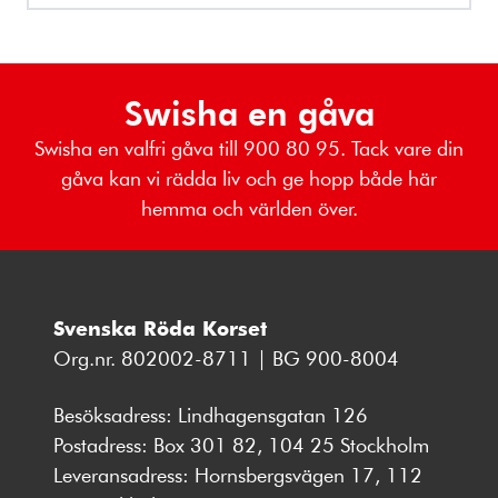
Swisha en gåva
Swisha en valfri gåva till 900 80 95. Tack vare din
gåva kan vi rädda liv och ge hopp både här
hemma och världen över.
Svenska Röda Korset
Org.nr. 802002-8711 | BG 900-8004
Besöksadress: Lindhagensgatan 126
Postadress: Box 301 82, 104 25 Stockholm
Leveransadress: Hornsbergsvägen 17, 112