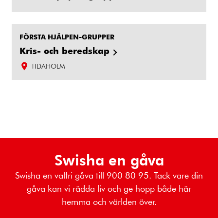
FÖRSTA HJÄLPEN-GRUPPER
Kris- och beredskap
TIDAHOLM
Swisha en gåva
Swisha en valfri gåva till 900 80 95. Tack vare din
gåva kan vi rädda liv och ge hopp både här
hemma och världen över.