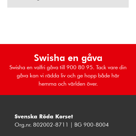
Swisha en gåva
Swisha en valfri gåva till 900 80 95. Tack vare din
gåva kan vi rädda liv och ge hopp både här
hemma och världen över.
Svenska Röda Korset
Org.nr. 802002-8711 | BG 900-8004