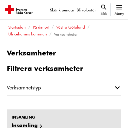
Skänk pengar
Bli volontär
Sök
Meny
Startsidan
På din ort
Västra Götaland
Ulricehamns kommun
Verksamheter
Verksamheter
Filtrera verksamheter
Verksamhetstyp
INSAMLING
Insamling