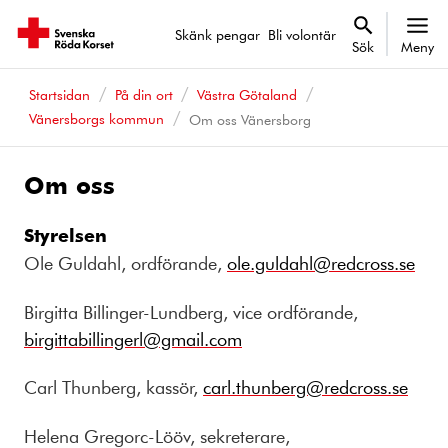
Skänk pengar
Bli volontär
Sök
Meny
Startsidan
På din ort
Västra Götaland
Vänersborgs kommun
Om oss Vänersborg
Om oss
Styrelsen
Ole Guldahl, ordförande,
ole.guldahl@redcross.se
Birgitta Billinger-Lundberg, vice ordförande,
birgittabillingerl@gmail.com
Carl Thunberg, kassör,
carl.thunberg@redcross.se
Helena Gregorc-Lööv, sekreterare,