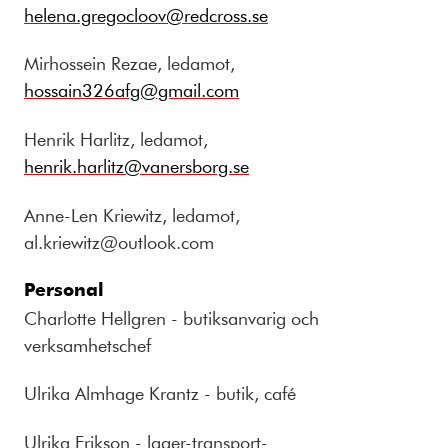
helena.gregocloov@redcross.se
Mirhossein Rezae, ledamot,
hossain326afg@gmail.com
Henrik Harlitz, ledamot,
henrik.harlitz@vanersborg.se
Anne-Len Kriewitz, ledamot,
al.kriewitz@outlook.com
Personal
Charlotte Hellgren - butiksanvarig och
verksamhetschef
Ulrika Almhage Krantz - butik, café
Ulrika Erikson - lager-transport-