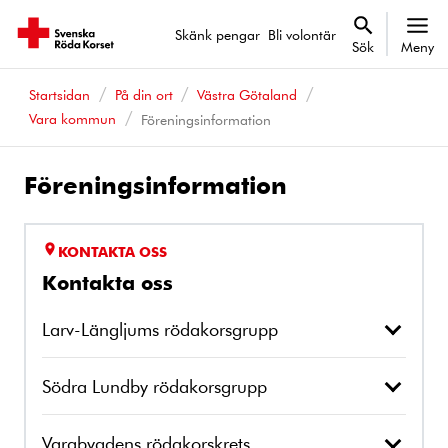
Skänk pengar
Bli volontär
Sök
Meny
Startsidan
På din ort
Västra Götaland
Vara kommun
Föreningsinformation
Föreningsinformation
KONTAKTA OSS
Kontakta oss
Larv-Längljums rödakorsgrupp
Södra Lundby rödakorsgrupp
Varabygdens rödakorskrets