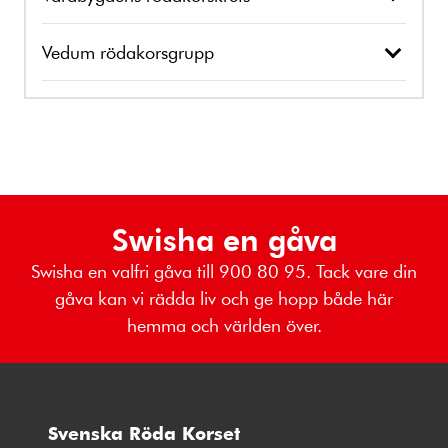
Vedum rödakorsgrupp
Swisha en gåva
Swisha en valfri gåva till 900 80 95. Tack vare din
gåva kan vi rädda liv och ge hopp både här
hemma och världen över.
Svenska Röda Korset