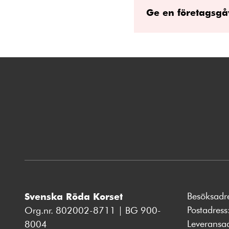
Ge en företagsgå
Besöksadr
Svenska Röda Korset
Postadres
Org.nr. 802002-8711 | BG 900-
Leveransa
8004