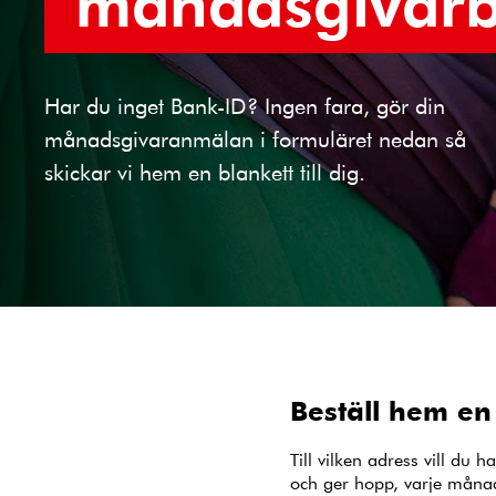
månadsgivarb
Har du inget Bank-ID? Ingen fara, gör din
månadsgivaranmälan i formuläret nedan så
skickar vi hem en blankett till dig.
Beställ hem e
Till vilken adress vill du 
och ger hopp, varje måna