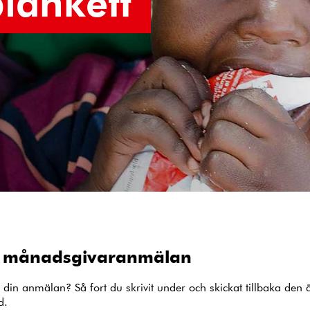
lankett
n månadsgivaranmälan
ha din anmälan? Så fort du skrivit under och skickat tillbaka den
d.