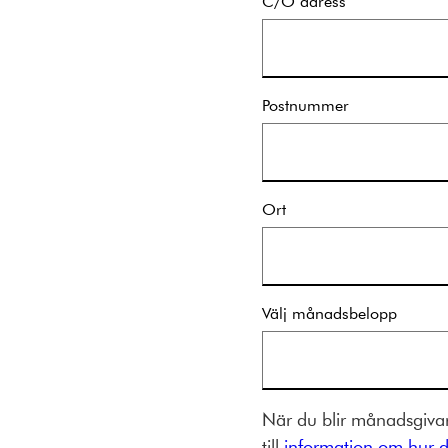
C/O adress
Postnummer
Ort
Välj månadsbelopp
När du blir månadsgivar
till
information om hur d