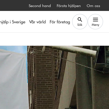
Second hand
Första hjälpen
Om oss
hjälp i Sverige
Vår värld
För företag
Sök
Meny