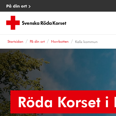
På din ort
Startsidan
På din ort
Norrbotten
Kalix kommun
Röda Korset i 