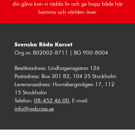
din gåva kan vi rädda liv och ge hopp både här
hemma och världen över.
Svenska Röda Korset
Org.nr. 802002-8711 | BG 900-8004
Besöksadress: Lindhagensgatan 126
Postadress: Box 301 82, 104 25 Stockholm
Leveransadress: Hornsbergsvägen 17, 112
15 Stockholm
Telefon:
08-452 46 00
, E-mail:
info@redcross.se