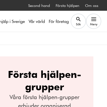
Second hand
Första hjälpen
Om oss
hjälp i Sverige
Vår värld
För företag
Sök
Meny
Första hjälpen-
grupper
Våra första hjälpen-grupper
erbjuder organiserad