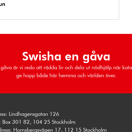
un
Swisha en gåva
 gåva är vi redo att rädda liv och dela ut nödhjälp när kata
ge hopp både här hemma och världen över.
ess: Lindhagensgatan 126
s: Box 301 82, 104 25 Stockholm
dress: Hornsbergsvägen 17, 112 15 Stockholm