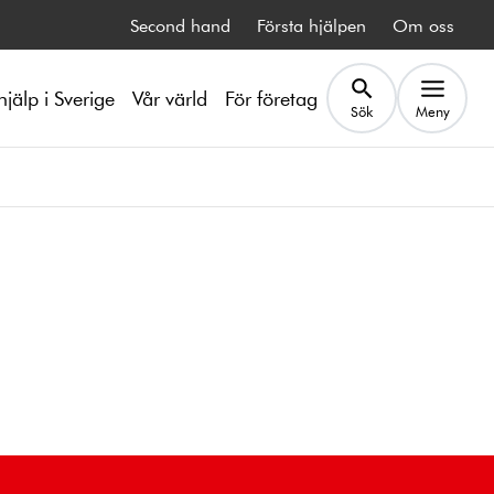
Second hand
Första hjälpen
Om oss
hjälp i Sverige
Vår värld
För företag
Sök
Meny