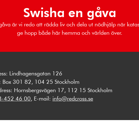
Swisha en gåva
gåva är vi redo att rädda liv och dela ut nödhjälp när katas
ge hopp både här hemma och världen över.
ess: Lindhagensgatan 126
s: Box 301 82, 104 25 Stockholm
dress: Hornsbergsvägen 17, 112 15 Stockholm
8-452 46 00
, E-mail:
info@redcross.se