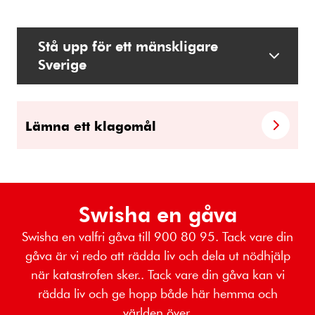
Stå upp för ett mänskligare
Sverige
Lämna ett klagomål
Swisha en gåva
Swisha en valfri gåva till 900 80 95. Tack vare din
gåva är vi redo att rädda liv och dela ut nödhjälp
när katastrofen sker.. Tack vare din gåva kan vi
rädda liv och ge hopp både här hemma och
världen över.