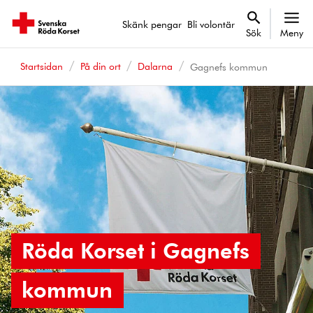
Skänk pengar
Bli volontär
Sök
Meny
Startsidan
På din ort
Dalarna
Gagnefs kommun
Röda Korset i Gagnefs
kommun