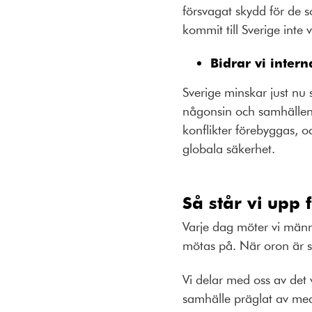
försvagat skydd för de 
kommit till Sverige inte
Bidrar vi inter
Sverige minskar just nu s
någonsin och samhällen
konflikter förebyggas, o
globala säkerhet.
Så står vi upp 
Varje dag möter vi männ
mötas på. När oron är s
Vi delar med oss av det v
samhälle präglat av medm