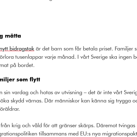
ig mätta
 nytt bidragstak
är det barn som får betala priset. Familjer
 förlora tusenlappar varje månad.
I vårt Sverige ska ingen
 mat på bordet.
miljer som flytt
sin vardag och hotas av utvisning – det är inte vårt Sverige.
 söka skydd värnas. Där människor kan känna sig trygga oc
öräldrar.
 från krig och våld för att gränser skärps. Däremot tvingas d
migrationspolitiken tillsammans med EU:s nya migrationspakt 