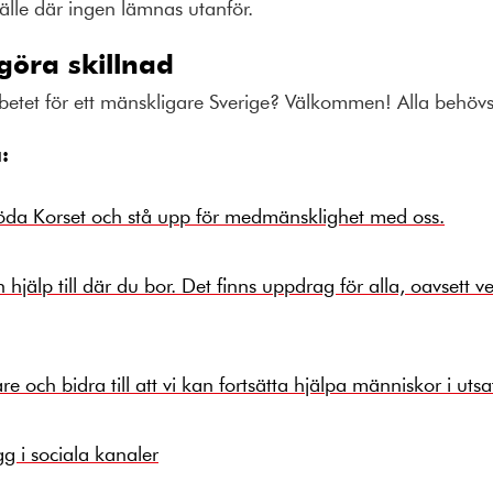
älle där ingen lämnas utanför.
göra skillnad
rbetet för ett mänskligare Sverige? Välkommen! Alla behövs.
:
öda Korset och stå upp för medmänsklighet med oss.
h hjälp till där du bor. Det finns uppdrag för alla, oavsett
e och bidra till att vi kan fortsätta hjälpa människor i utsa
g i sociala kanaler