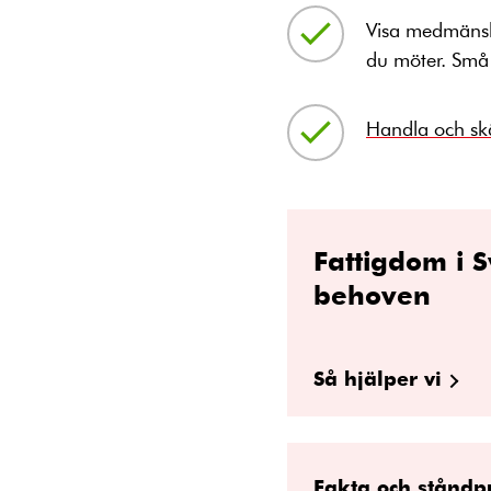
Visa medmänskl
du möter. Små 
Handla och skä
Fattigdom i S
behoven
Så hjälper vi
Fakta och ståndp