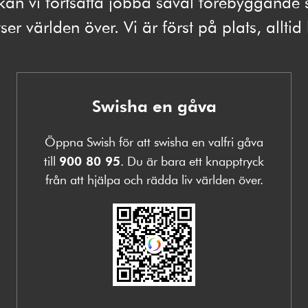
kan vi fortsätta jobba såväl förebyggand
ser världen över. Vi är först på plats, alltid
Swisha en gåva
Öppna Swish för att swisha en valfri gåva
till
900 80 95
. Du är bara ett knapptryck
från att hjälpa och rädda liv världen över.