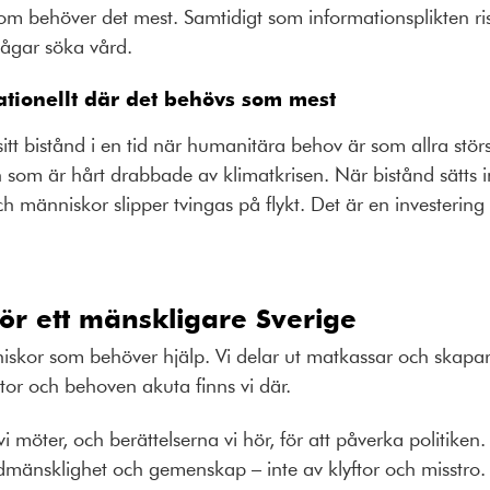
som behöver det mest. Samtidigt som informationsplikten r
 vågar söka vård.
nationellt där det behövs som mest
itt bistånd i en tid när humanitära behov är som allra störs
 som är hårt drabbade av klimatkrisen.
När bistånd sätts i
ch människor slipper tvingas på flykt. Det är en invester
för ett mänskligare Sverige
iskor som behöver hjälp. Vi delar ut matkassar och skapar 
tor och behoven akuta finns vi där.
i möter, och berättelserna vi hör, för att påverka politiken. 
änsklighet och gemenskap – inte av klyftor och misstro. På 