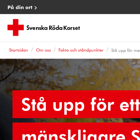
På din ort
Startsidan
Om oss
Fakta och ståndpunkter
Stå upp för m
Stå upp för ett
mänskligare S