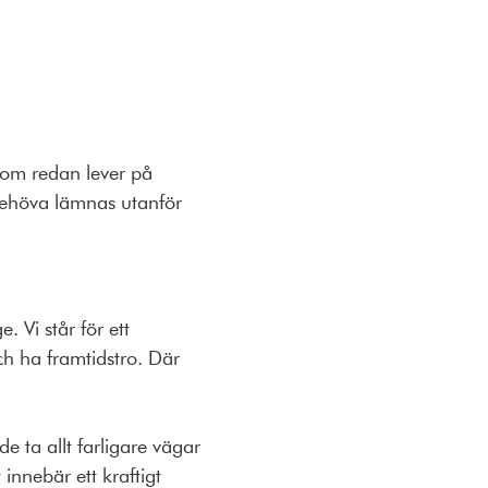
 som redan lever på
 behöva lämnas utanför
 Vi står för ett
h ha framtidstro. Där
e ta allt farligare vägar
innebär ett kraftigt