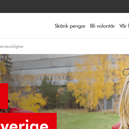
Skänk pengar
Bli volontär
Vår 
edmänsklighet
verige