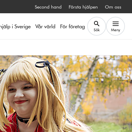
Second hand
Första hjälpen
Om oss
hjälp i Sverige
Vår värld
För företag
Sök
Meny