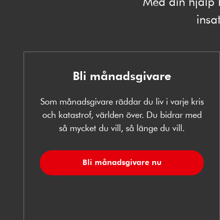
Med din hjälp 
insat
Bli månadsgivare
Som månadsgivare räddar du liv i varje kris
och katastrof, världen över. Du bidrar med
så mycket du vill, så länge du vill.
Bli månadsgivare nu