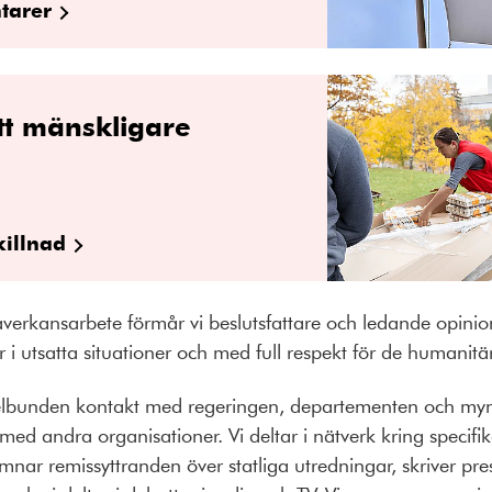
tarer
tt mänskligare
killnad
rkansarbete förmår vi beslutsfattare och ledande opinions
 utsatta situationer och med full respekt för de humanitä
elbunden kontakt med regeringen, departementen och my
d andra organisationer. Vi deltar i nätverk kring specifika
ämnar remissyttranden över statliga utredningar, skriver p