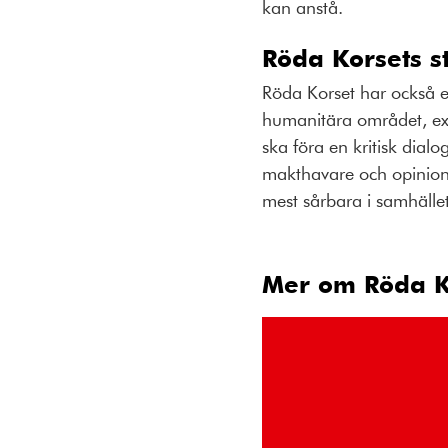
kan anstå.
Röda Korsets s
Röda Korset har också en
humanitära området, exem
ska föra en kritisk dial
makthavare och opinionsb
mest sårbara i samhälle
Mer om Röda K