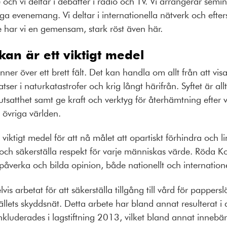
 och vi deltar i debatter i radio och TV. Vi arrangerar semi
liga evenemang. Vi deltar i internationella nätverk och efte
lse har vi en gemensam, stark röst även här.
an är ett viktigt medel
ner över ett brett fält. Det kan handla om allt från att vi
nsatser i naturkatastrofer och krig långt härifrån. Syftet är 
utsatthet samt ge kraft och verktyg för återhämtning efter va
 i övriga världen.
viktigt medel för att nå målet att opartiskt förhindra och l
 och säkerställa respekt för varje människas värde. Röda K
spåverka och bilda opinion, både nationellt och internatione
vis arbetat för att säkerställa tillgång till vård för pappe
llets skyddsnät. Detta arbete har bland annat resulterat i 
inkluderades i lagstiftning 2013, vilket bland annat innebär 