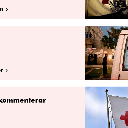
en
er
 kommenterar