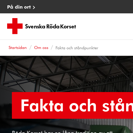
På din ort
Startsidan
Om oss
Fakta och ståndpunkter
Fakta och stå
Röda Korset har en lång tradition av att