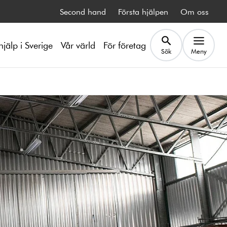
Second hand
Första hjälpen
Om oss
hjälp i Sverige
Vår värld
För företag
Sök
Meny