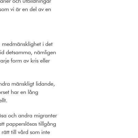
narier och utbildningar
rsom vi är en del av en
sa medmänsklighet i det
alltid detsamma, nämligen
rje form av kris eller
indra mänskligt lidande,
orset har en lång
llt.
rslösa och andra migranter
att papperslösas tillgång
rätt till vård som inte