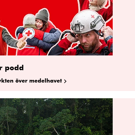
r podd
lykten över medelhavet