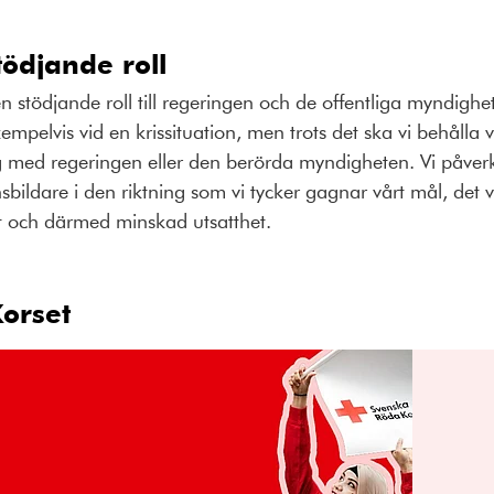
tödjande roll
 stödjande roll till regeringen och de offentliga myndigh
pelvis vid en krissituation, men trots det ska vi behålla 
og med regeringen eller den berörda myndigheten. Vi påverk
ildare i den riktning som vi tycker gagnar vårt mål, det vill
t och därmed minskad utsatthet.
orset