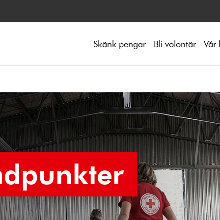
Skänk pengar
Bli volontär
Vår 
ndpunkter